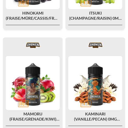
HINOKAMI
ITSUKI
(FRAISE/MÛRE/CASSIS/FRAMBOISE)
(CHAMPAGNE/RAISIN) 0MG
0MG 100ML - SHONEN
100ML - SHONEN VAPOR
VAPOR
MAMORU
KAMINARI
(FRAISE/GRENADE/KIWI)
(VANILLE/PECAN) 0MG
0MG 100ML - SHONEN
100ML - SHONEN VAPOR