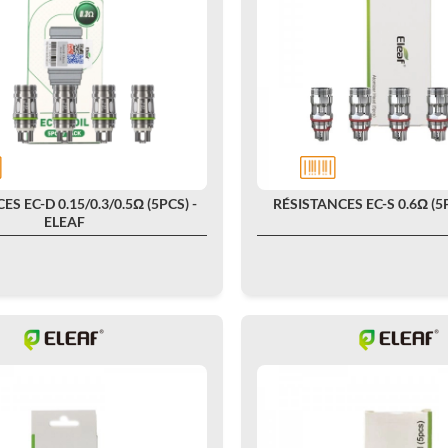
S EC-D 0.15/0.3/0.5Ω (5PCS) -
RÉSISTANCES EC-S 0.6Ω (5P
ELEAF