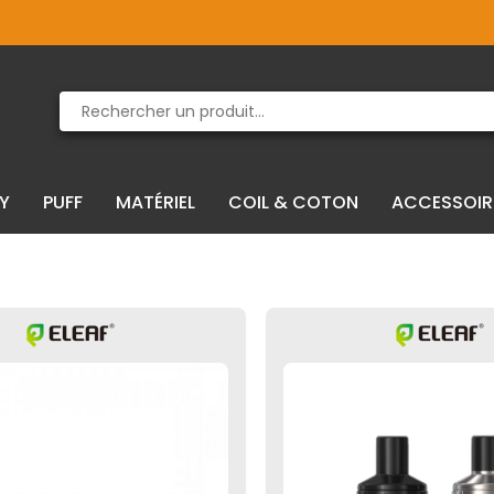
Produit supprimé du panier
Produit ajouté au panier
IY
PUFF
MATÉRIEL
COIL & COTON
ACCESSOIR