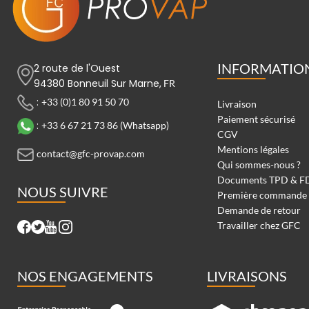
INFORMATIO
2 route de l'Ouest
94380 Bonneuil Sur Marne,
FR
:
+33 (0)1 80 91 50 70
Livraison
Paiement sécurisé
:
+33 6 67 21 73 86 (Whatsapp)
CGV
Mentions légales
contact@gfc-provap.com
Qui sommes-nous ?
Documents TPD & F
NOUS SUIVRE
Première commande
Demande de retour
Travailler chez GFC
NOS ENGAGEMENTS
LIVRAISONS