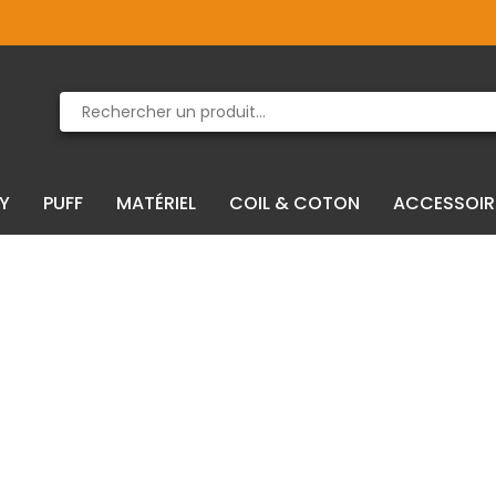
Produit supprimé du panier
Produit ajouté au panier
IY
PUFF
MATÉRIEL
COIL & COTON
ACCESSOIR