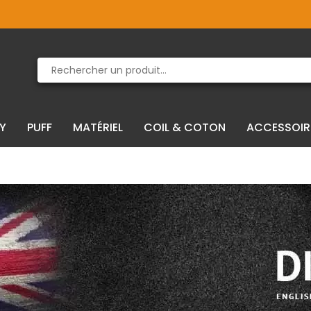
Produit supprimé du panier
Produit ajouté au panier
IY
PUFF
MATÉRIEL
COIL & COTON
ACCESSOIR