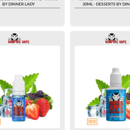
BY DINNER LADY
30ML - DESSERTS BY DI