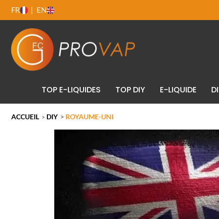
FR
EN
TOP E-LIQUIDES
TOP DIY
E-LIQUIDE
D
ACCUEIL
DIY
>
ROYAUME-UNI
>