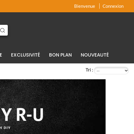
x
x
Bienvenue
Connexion
E
EXCLUSIVITÉ
BON PLAN
NOUVEAUTÉ
Tri :