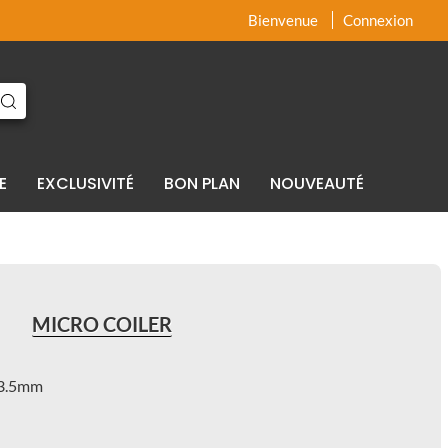
x
x
Bienvenue
Connexion
E
EXCLUSIVITÉ
BON PLAN
NOUVEAUTÉ
MICRO COILER
à 3.5mm