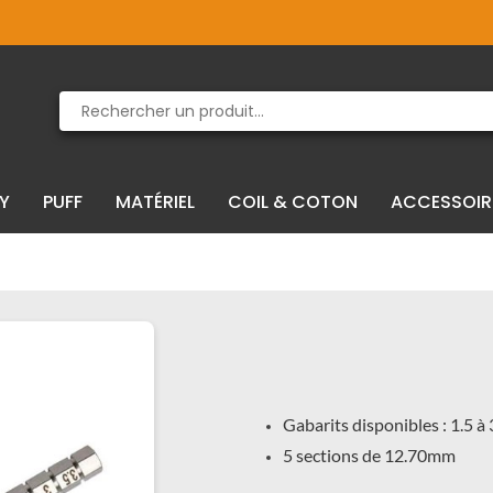
Produit supprimé du panier
Produit ajouté au panier
IY
PUFF
MATÉRIEL
COIL & COTON
ACCESSOIR
Gabarits disponibles : 1.5 
5 sections de 12.70mm