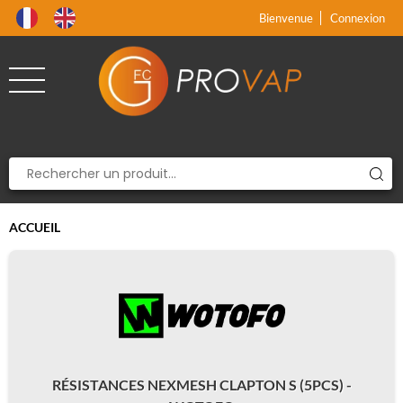
Produit supprimé du panier
Produit ajouté au panier
x
x
Bienvenue
Connexion
ACCUEIL
RÉSISTANCES NEXMESH CLAPTON S (5PCS) -