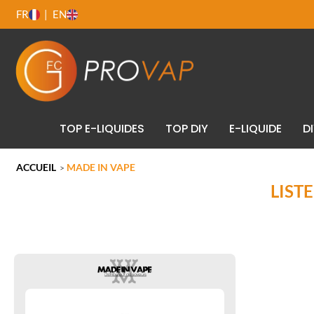
FR
EN
TOP E-LIQUIDES
TOP DIY
E-LIQUIDE
D
ACCUEIL
MADE IN VAPE
>
LIST