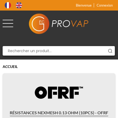
Produit supprimé du panier
Produit ajouté au panier
x
x
Bienvenue
Connexion
ACCUEIL
RÉSISTANCES NEXMESH 0.13 OHM (10PCS) - OFRF