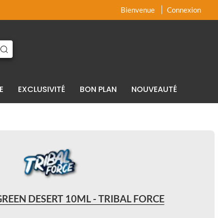
x
x
Bienvenue
Connexion
E
EXCLUSIVITÉ
BON PLAN
NOUVEAUTÉ
REEN DESERT 10ML - TRIBAL FORCE