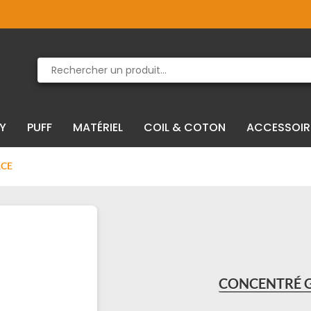
Produit supprimé du panier
Produit ajouté au panier
IY
PUFF
MATÉRIEL
COIL & COTON
ACCESSOIR
RCE
CONCENTRÉ G