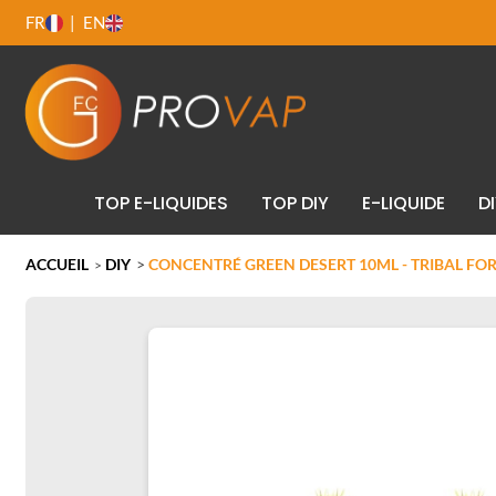
FR
EN
TOP E-LIQUIDES
TOP DIY
E-LIQUIDE
D
ACCUEIL
DIY
>
CONCENTRÉ GREEN DESERT 10ML - TRIBAL FO
>