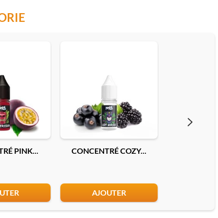
ORIE
É PINK...
CONCENTRÉ COZY...
CONCENTRÉ 
UTER
AJOUTER
AJO