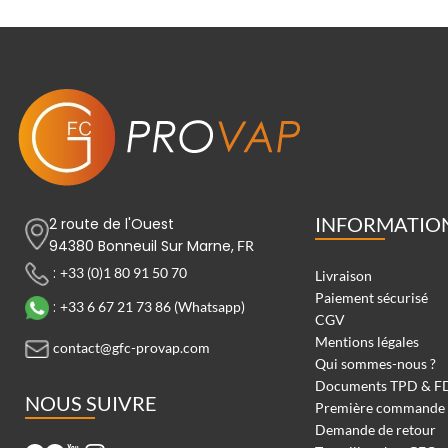
INFORMATIO
2 route de l'Ouest
94380 Bonneuil Sur Marne,
FR
:
+33 (0)1 80 91 50 70
Livraison
Paiement sécurisé
:
+33 6 67 21 73 86 (Whatsapp)
CGV
Mentions légales
contact@gfc-provap.com
Qui sommes-nous ?
Documents TPD & F
NOUS SUIVRE
Première commande
Demande de retour