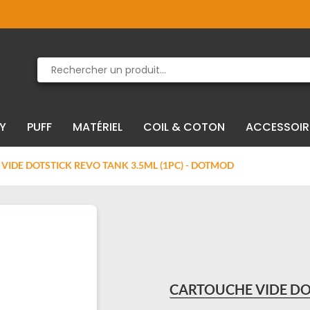
Produit supprimé du panier
Produit ajouté au panier
IY
PUFF
MATÉRIEL
COIL & COTON
ACCESSOIR
VIDE DOTSTICK REVO TANK 3.5ML (1PC) - DOTMOD
CARTOUCHE VIDE DO