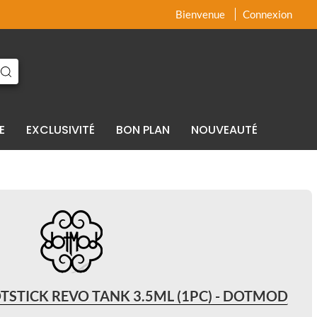
x
x
Bienvenue
Connexion
E
EXCLUSIVITÉ
BON PLAN
NOUVEAUTÉ
TSTICK REVO TANK 3.5ML (1PC) - DOTMOD