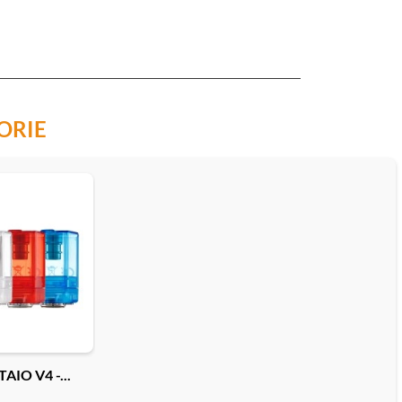
ORIE
IO V4 -...