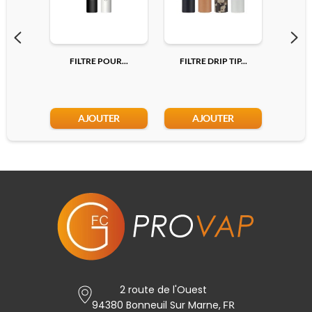
FILTRE POUR...
FILTRE DRIP TIP...
FILTR
AJOUTER
AJOUTER
2 route de l'Ouest
94380 Bonneuil Sur Marne,
FR