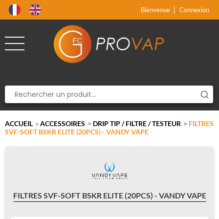
Produit supprimé du panier
Produit ajouté au panier
x
x
Bienvenue
Connexion
ACCUEIL
ACCESSOIRES
>
DRIP TIP / FILTRE / TESTEUR
>
FILTRES
>
SVF-SOFT BSKR ELITE (20PCS) - VANDY VAPE
FILTRES SVF-SOFT BSKR ELITE (20PCS) - VANDY VAPE