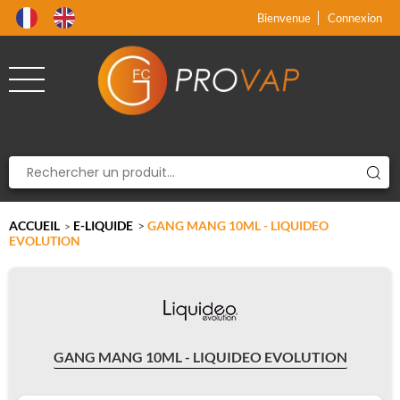
Produit supprimé du panier
Produit ajouté au panier
x
x
Bienvenue
Connexion
ACCUEIL
E-LIQUIDE
>
GANG MANG 10ML - LIQUIDEO
>
EVOLUTION
GANG MANG 10ML - LIQUIDEO EVOLUTION