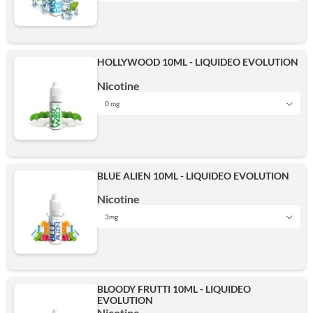
0 mg
HOLLYWOOD 10ML - LIQUIDEO EVOLUTION
3mg
Nicotine
0 mg
0 mg
6mg
BLUE ALIEN 10ML - LIQUIDEO EVOLUTION
3mg
Nicotine
10mg
3mg
0 mg
10mg
15mg
BLOODY FRUTTI 10ML - LIQUIDEO
EVOLUTION
3mg
Nicotine