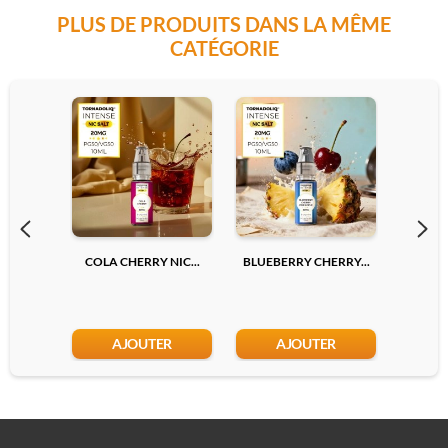
PLUS DE PRODUITS DANS LA MÊME
3mg
15mg
CATÉGORIE
6mg
Ajouter
10mg
COLA CHERRY NIC...
BLUEBERRY CHERRY...
LYCHEE
Ajouter
AJOUTER
AJOUTER