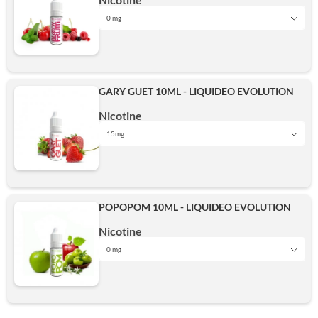
15mg
Ajouter
0 mg
0 mg
6mg
Ajouter
GARY GUET 10ML - LIQUIDEO EVOLUTION
3mg
Nicotine
10mg
15mg
3mg
10mg
15mg
POPOPOM 10ML - LIQUIDEO EVOLUTION
6mg
Nicotine
15mg
Ajouter
0 mg
0 mg
10mg
Ajouter