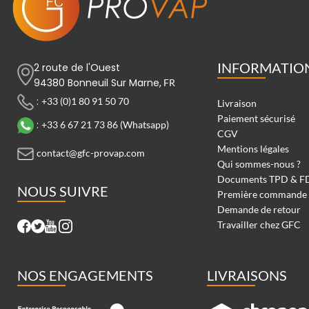
INFORMATIO
2 route de l'Ouest
94380 Bonneuil Sur Marne,
FR
:
+33 (0)1 80 91 50 70
Livraison
Paiement sécurisé
:
+33 6 67 21 73 86 (Whatsapp)
CGV
Mentions légales
contact@gfc-provap.com
Qui sommes-nous ?
Documents TPD & F
NOUS SUIVRE
Première commande
Demande de retour
Travailler chez GFC
NOS ENGAGEMENTS
LIVRAISONS