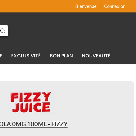
x
x
Bienvenue
Connexion
E
EXCLUSIVITÉ
BON PLAN
NOUVEAUTÉ
OLA 0MG 100ML - FIZZY