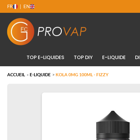
FR
EN
TOP E-LIQUIDES
TOP DIY
E-LIQUIDE
D
ACCUEIL
E-LIQUIDE
>
KOLA 0MG 100ML - FIZZY
>