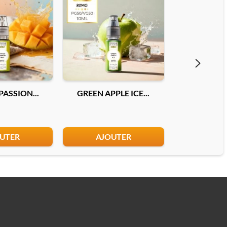
ASSION...
GREEN APPLE ICE...
DOUBLE MEL
UTER
AJOUTER
AJO