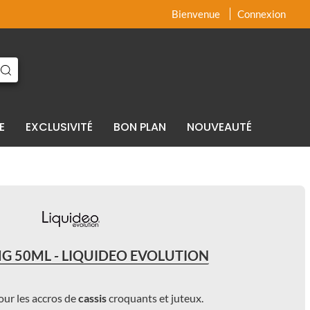
x
x
Bienvenue
Connexion
E
EXCLUSIVITÉ
BON PLAN
NOUVEAUTÉ
MG 50ML - LIQUIDEO EVOLUTION
our les accros de
cassis
croquants et juteux.