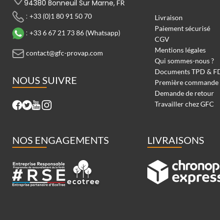
94380 Bonneuil Sur Marne,
FR
:
+33 (0)1 80 91 50 70
Livraison
Paiement sécurisé
:
+33 6 67 21 73 86 (Whatsapp)
CGV
Mentions légales
contact@gfc-provap.com
Qui sommes-nous ?
Documents TPD & F
NOUS SUIVRE
Première commande
Demande de retour
Travailler chez GFC
NOS ENGAGEMENTS
LIVRAISONS