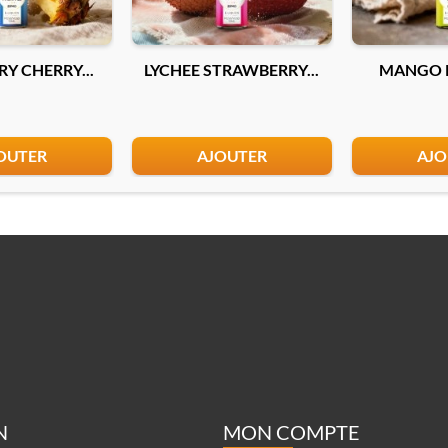
Y CHERRY...
LYCHEE STRAWBERRY...
MANGO P
OUTER
AJOUTER
AJO
N
MON COMPTE