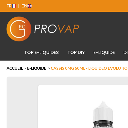
FR
EN
TOP E-LIQUIDES
TOP DIY
E-LIQUIDE
D
ACCUEIL
E-LIQUIDE
>
CASSIS 0MG 50ML - LIQUIDEO EVOLUTI
>