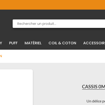
Produit supprimé du panier
Produit ajouté au panier
IY
PUFF
MATÉRIEL
COIL & COTON
ACCESSOIR
ON
CASSIS 0
Un délice p