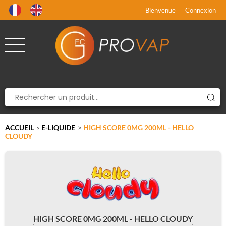
Produit supprimé du panier
Produit ajouté au panier
x
x
Bienvenue
Connexion
ACCUEIL
E-LIQUIDE
>
HIGH SCORE 0MG 200ML - HELLO
>
CLOUDY
HIGH SCORE 0MG 200ML - HELLO CLOUDY