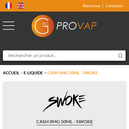
Produit supprimé du panier
Produit ajouté au panier
x
x
Bienvenue
Connexion
ACCUEIL
E-LIQUIDE
>
CASH 0MG 50ML - SWOKE
>
CASH 0MG 50ML - SWOKE