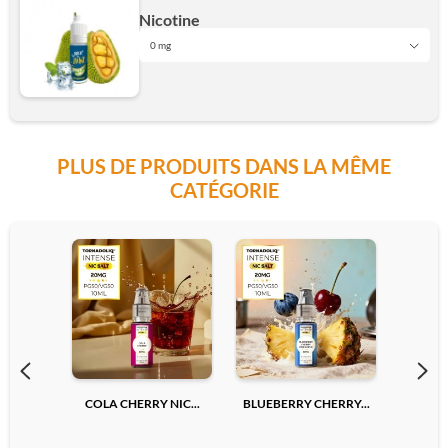
6mg
Nicotine
10mg
0 mg
0 mg
10mg
Ajouter
PLUS DE PRODUITS DANS LA MÊME
Ajouter
CATÉGORIE
Ajouter
COLA CHERRY NIC...
BLUEBERRY CHERRY...
LYCHEE