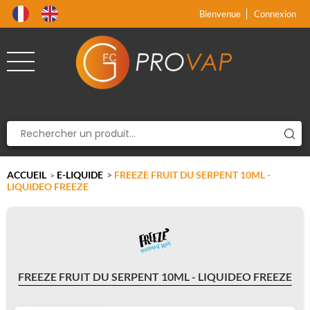
Produit supprimé du panier
Produit ajouté au panier
x
x
Bienvenue
Connexion
ACCUEIL
E-LIQUIDE
>
FREEZE FRUIT DU SERPENT 10ML -
>
LIQUIDEO FREEZE
FREEZE FRUIT DU SERPENT 10ML - LIQUIDEO FREEZE