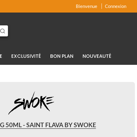
x
x
Bienvenue
Connexion
E
EXCLUSIVITÉ
BON PLAN
NOUVEAUTÉ
G 50ML - SAINT FLAVA BY SWOKE