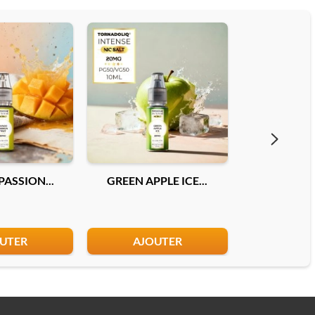
ASSION...
GREEN APPLE ICE...
DOUBLE MEL
UTER
AJOUTER
AJO