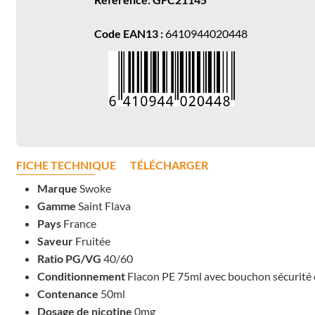
Code EAN13 :
6410944020448
FICHE TECHNIQUE
TÉLÉCHARGER
Marque
Swoke
Gamme
Saint Flava
Pays
France
Saveur
Fruitée
Ratio PG/VG
40/60
Conditionnement
Flacon PE 75ml avec bouchon sécurité 
Contenance
50ml
Dosage de nicotine
0mg