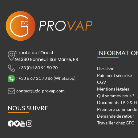
INFORMATIO
2 route de l'Ouest
94380 Bonneuil Sur Marne,
FR
:
+33 (0)1 80 91 50 70
Livraison
Paiement sécurisé
:
+33 6 67 21 73 86 (Whatsapp)
CGV
Mentions légales
contact@gfc-provap.com
Qui sommes-nous ?
Documents TPD & F
NOUS SUIVRE
Première commande
Demande de retour
Travailler chez GFC