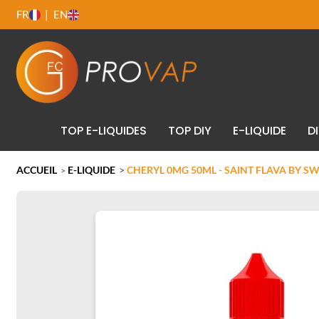
FR
EN
TOP E-LIQUIDES
TOP DIY
E-LIQUIDE
D
ACCUEIL
E-LIQUIDE
>
CHERYL 0MG 50ML - SAINT FLAVA BY S
>