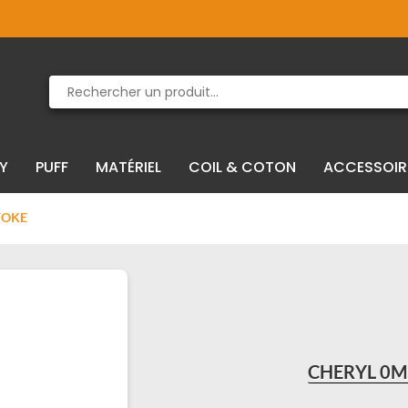
Produit supprimé du panier
Produit ajouté au panier
IY
PUFF
MATÉRIEL
COIL & COTON
ACCESSOIR
WOKE
CHERYL 0M