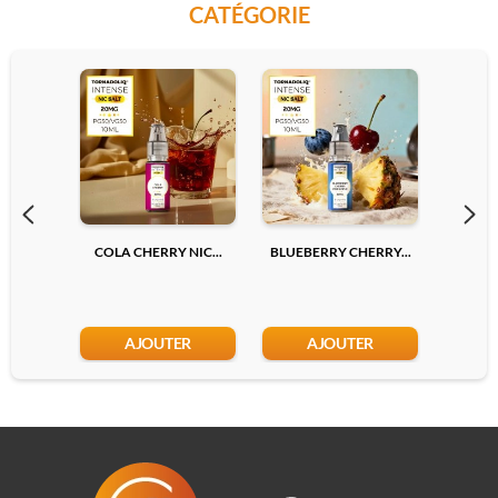
CATÉGORIE
COLA CHERRY NIC...
BLUEBERRY CHERRY...
LYCHEE
AJOUTER
AJOUTER