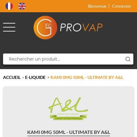
Produit supprimé du panier
Produit ajouté au panier
x
x
Bienvenue
Connexion
ACCUEIL
E-LIQUIDE
>
KAMI 0MG 50ML - ULTIMATE BY A&L
>
KAMI 0MG 50ML - ULTIMATE BY A&L