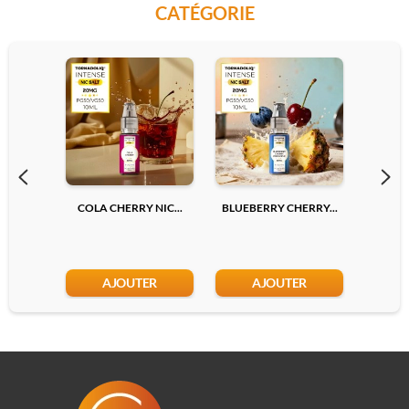
CATÉGORIE
COLA CHERRY NIC...
BLUEBERRY CHERRY...
LYCHEE
AJOUTER
AJOUTER