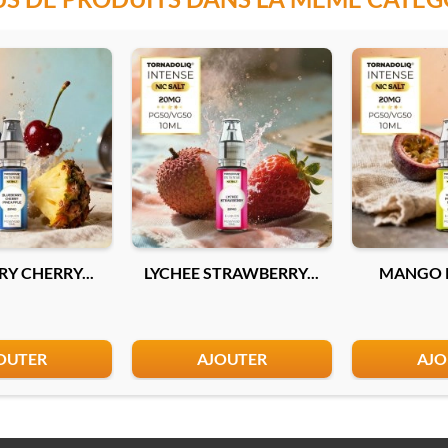
6mg
12mg
Ajouter
Y CHERRY...
LYCHEE STRAWBERRY...
MANGO P
OUTER
AJOUTER
AJO