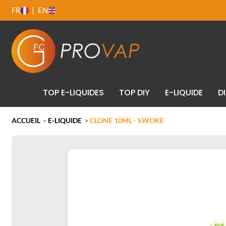
FR
EN
TOP E-LIQUIDES
TOP DIY
E-LIQUIDE
D
ACCUEIL
E-LIQUIDE
>
CLONE 10ML - SWOKE
>