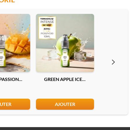
ASSION...
GREEN APPLE ICE...
DOUBLE MEL
UTER
AJOUTER
AJO