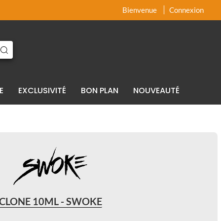
x
x
Bienvenue
Connexion
E
EXCLUSIVITÉ
BON PLAN
NOUVEAUTÉ
CLONE 10ML - SWOKE