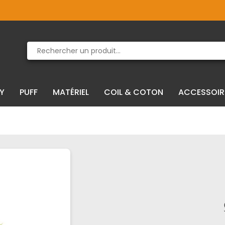
Produit supprimé du panier
Produit ajouté au panier
IY
PUFF
MATÉRIEL
COIL & COTON
ACCESSOIR