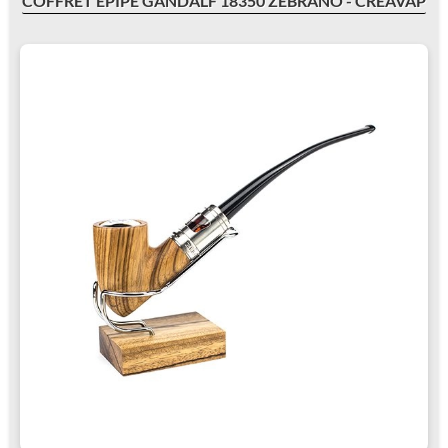
COFFRET EPIPE GANDALF 18350 ZEBRANO - CRÉAVAP