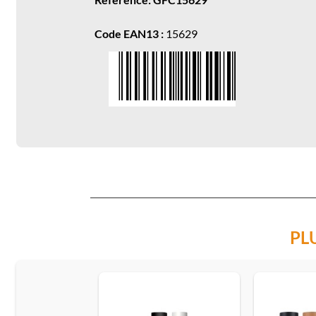
Code EAN13 :
15629
PL