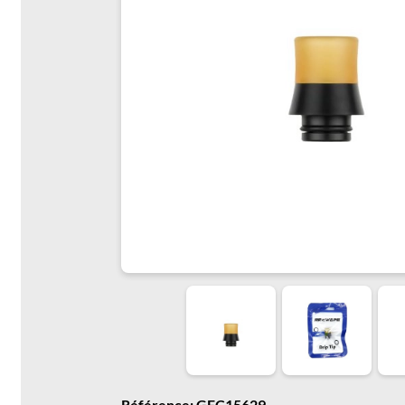
Référence: GFC15629