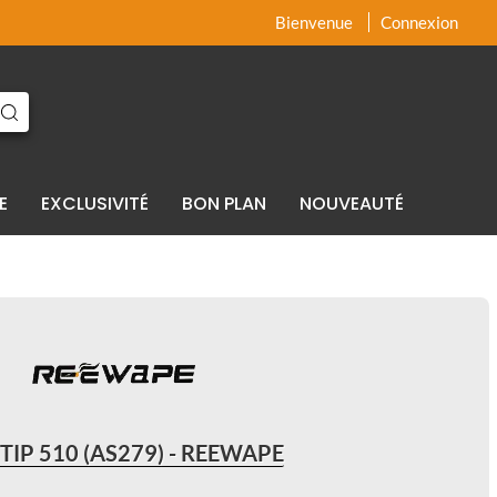
x
x
Bienvenue
Connexion
E
EXCLUSIVITÉ
BON PLAN
NOUVEAUTÉ
TIP 510 (AS279) - REEWAPE