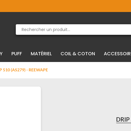
Produit supprimé du panier
Produit ajouté au panier
IY
PUFF
MATÉRIEL
COIL & COTON
ACCESSOIR
IP 510 (AS279) - REEWAPE
DRIP 