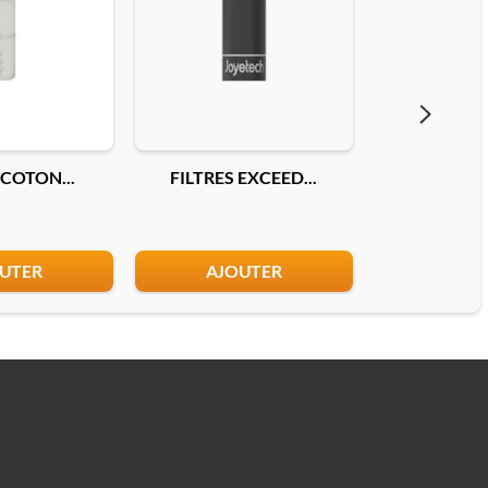
 COTON...
FILTRES EXCEED...
FILTRES T
UTER
AJOUTER
AJO