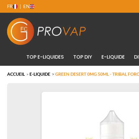
FR
EN
TOP E-LIQUIDES
TOP DIY
E-LIQUIDE
D
ACCUEIL
E-LIQUIDE
>
GREEN DESERT 0MG 50ML - TRIBAL FOR
>