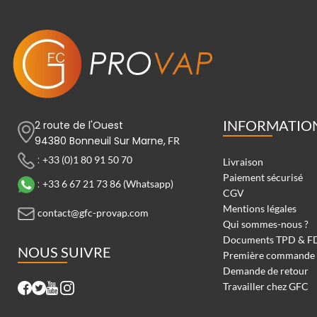
INFORMATIO
2 route de l'Ouest
94380 Bonneuil Sur Marne,
FR
:
+33 (0)1 80 91 50 70
Livraison
Paiement sécurisé
:
+33 6 67 21 73 86 (Whatsapp)
CGV
Mentions légales
contact@gfc-provap.com
Qui sommes-nous ?
Documents TPD & F
NOUS SUIVRE
Première commande
Demande de retour
Travailler chez GFC