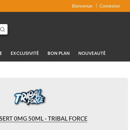
x
x
Bienvenue
Connexion
E
EXCLUSIVITÉ
BON PLAN
NOUVEAUTÉ
SERT 0MG 50ML - TRIBAL FORCE