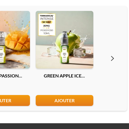
ASSION...
GREEN APPLE ICE...
DOUBLE MEL
UTER
AJOUTER
AJO