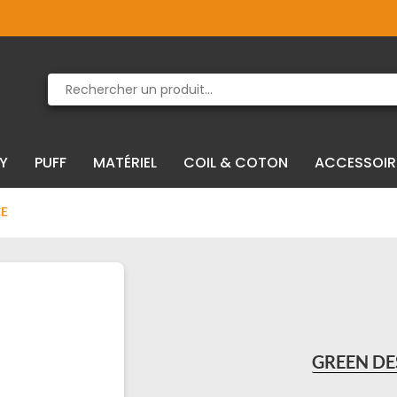
Produit supprimé du panier
Produit ajouté au panier
IY
PUFF
MATÉRIEL
COIL & COTON
ACCESSOIR
CE
GREEN DE