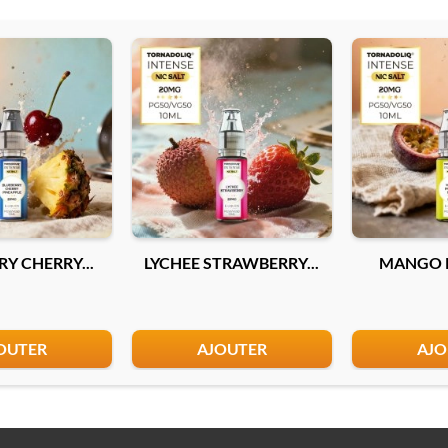
Y CHERRY...
LYCHEE STRAWBERRY...
MANGO P
OUTER
AJOUTER
AJO