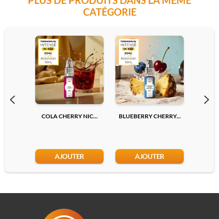
CATÉGORIE
COLA CHERRY NIC...
BLUEBERRY CHERRY...
LYCHEE
AJOUTER
AJOUTER