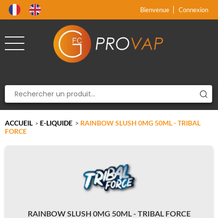
Produit supprimé du panier
Produit ajouté au panier
x
x
Bienvenue
Connexion
ACCUEIL
E-LIQUIDE
>
RAINBOW SLUSH 0MG 50ML - TRIBAL
>
FORCE
RAINBOW SLUSH 0MG 50ML - TRIBAL FORCE