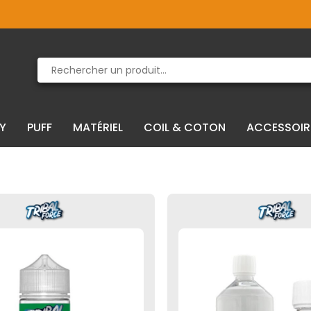
Produit supprimé du panier
Produit ajouté au panier
IY
PUFF
MATÉRIEL
COIL & COTON
ACCESSOIR