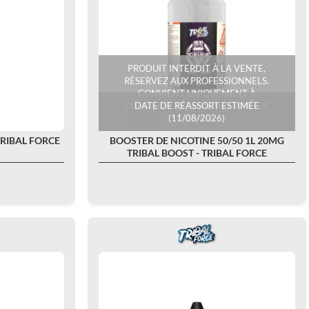
PRODUIT INTERDIT À LA VENTE,
RÉSERVEZ AUX PROFESSIONNELS.
CONVIENT UNIQUEMENT À
L'UTILISATION POUR MACHINE DE
DATE DE RÉASSORT ESTIMÉE
(11/08/2026)
DOSAGE.
TRIBAL FORCE
BOOSTER DE NICOTINE 50/50 1L 20MG
TRIBAL BOOST - TRIBAL FORCE