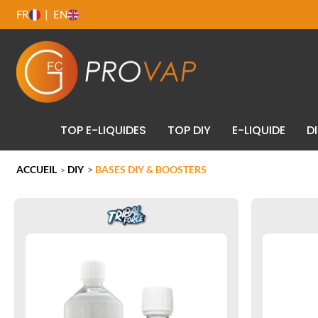
FR
EN
TOP E-LIQUIDES
TOP DIY
E-LIQUIDE
D
ACCUEIL
DIY
>
BASES DIY & BOOSTERS
>