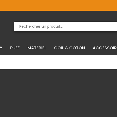
Produit supprimé du panier
Produit ajouté au panier
IY
PUFF
MATÉRIEL
COIL & COTON
ACCESSOIR