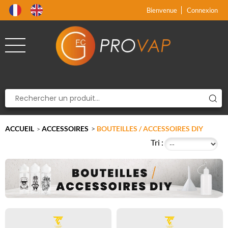
Produit supprimé du panier
Produit ajouté au panier
x
x
Bienvenue
Connexion
ACCUEIL
ACCESSOIRES
>
BOUTEILLES / ACCESSOIRES DIY
>
Tri :