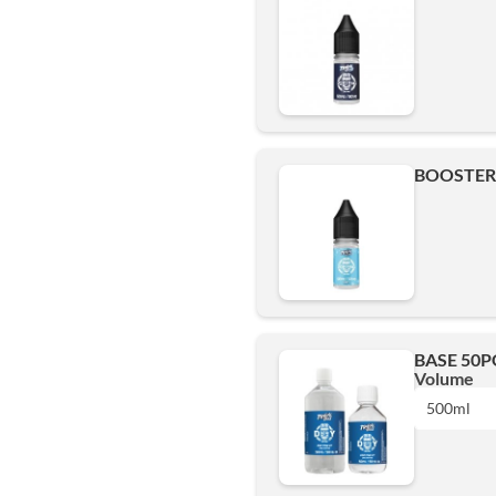
BOOSTER 
BASE 50PG
Volume
500ml
1L