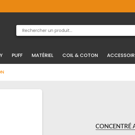
Produit supprimé du panier
Produit ajouté au panier
IY
PUFF
MATÉRIEL
COIL & COTON
ACCESSOIR
ON
CONCENTRÉ A