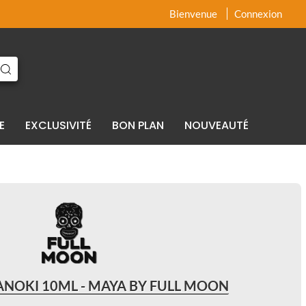
x
x
Bienvenue
Connexion
E
EXCLUSIVITÉ
BON PLAN
NOUVEAUTÉ
NOKI 10ML - MAYA BY FULL MOON