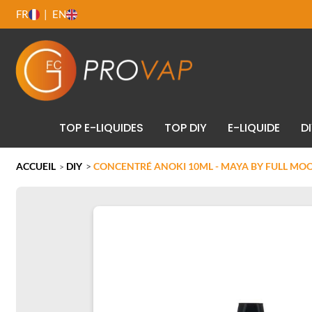
FR
EN
TOP E-LIQUIDES
TOP DIY
E-LIQUIDE
D
ACCUEIL
DIY
>
CONCENTRÉ ANOKI 10ML - MAYA BY FULL MO
>