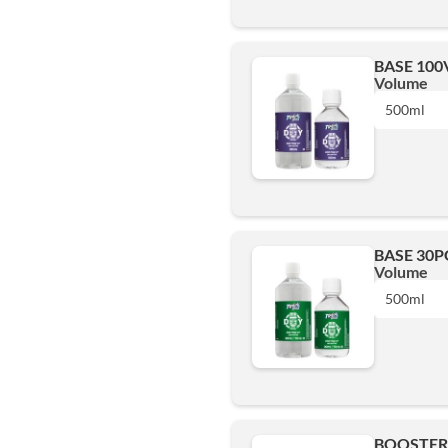
BASE 100V
500ml
Volume
500ml
Ajouter
1L
BASE 30PG
500ml
Volume
500ml
Ajouter
1L
BOOSTER 