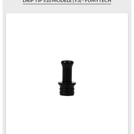
DRIP TIP 510 MODÈLE (Y3) - FUMYTECH