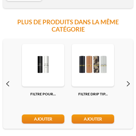
PLUS DE PRODUITS DANS LA MÊME
EN
CATÉGORIE
Ajouter
FILTRE POUR...
FILTRE DRIP TIP...
FILTR
AJOUTER
AJOUTER