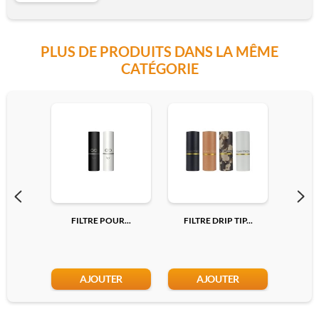
PLUS DE PRODUITS DANS LA MÊME
EN
CATÉGORIE
Ajouter
FILTRE POUR...
FILTRE DRIP TIP...
FILTR
AJOUTER
AJOUTER