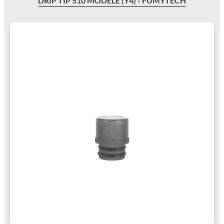
DRIP TIP 510 MODÈLE (Y4) - FUMYTECH