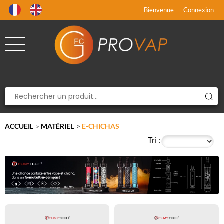
Produit supprimé du panier
Produit ajouté au panier
x
x
Bienvenue
Connexion
ACCUEIL
MATÉRIEL
>
E-CHICHAS
>
Tri :