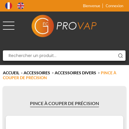
Produit supprimé du panier
Produit ajouté au panier
x
x
Bienvenue
Connexion
ACCUEIL
ACCESSOIRES
>
ACCESSOIRES DIVERS
>
PINCE À
>
COUPER DE PRÉCISION
PINCE À COUPER DE PRÉCISION