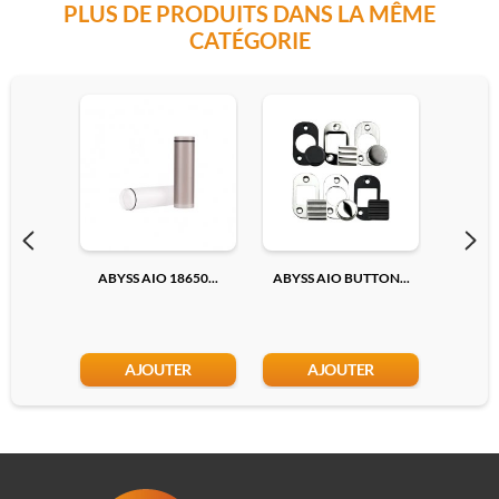
PLUS DE PRODUITS DANS LA MÊME
CATÉGORIE
ABYSS AIO 18650...
ABYSS AIO BUTTON...
ADAPTA
AJOUTER
AJOUTER