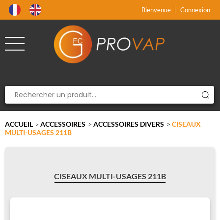
Produit supprimé du panier
Produit ajouté au panier
x
x
Bienvenue
Connexion
ACCUEIL
ACCESSOIRES
>
ACCESSOIRES DIVERS
>
CISEAUX
>
MULTI-USAGES 211B
CISEAUX MULTI-USAGES 211B