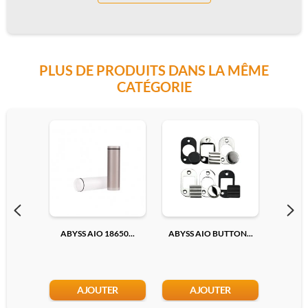
PLUS DE PRODUITS DANS LA MÊME
CATÉGORIE
ABYSS AIO 18650...
ABYSS AIO BUTTON...
ADAPTA
AJOUTER
AJOUTER