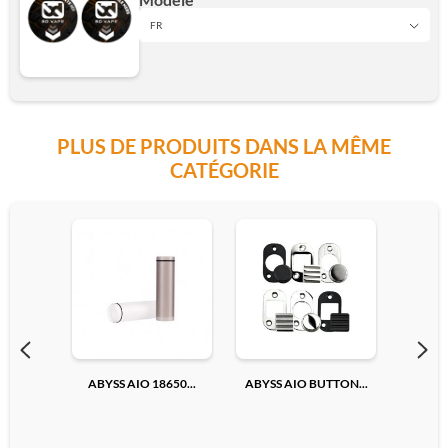
FR
FR
PLUS DE PRODUITS DANS LA MÊME
EN
CATÉGORIE
Ajouter
ABYSS AIO 18650...
ABYSS AIO BUTTON...
ADAPTA