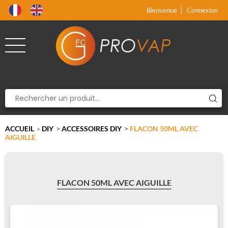
Produit supprimé du panier
Produit ajouté au panier
x
x
Bienvenue
Connexion
ACCUEIL
DIY
>
ACCESSOIRES DIY
>
FLACON 50ML AVEC
>
AIGUILLE
FLACON 50ML AVEC AIGUILLE