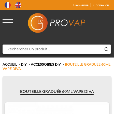
Produit supprimé du panier
Produit ajouté au panier
x
x
Bienvenue
Connexion
ACCUEIL
DIY
>
ACCESSOIRES DIY
>
BOUTEILLE GRADUÉE 60ML
>
VAPE DIVA
BOUTEILLE GRADUÉE 60ML VAPE DIVA