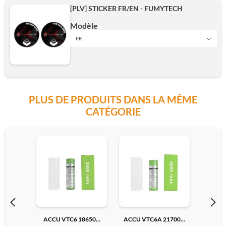
[PLV] STICKER FR/EN - FUMYTECH
Modèle
FR
FR
PLUS DE PRODUITS DANS LA MÊME
EN
CATÉGORIE
Ajouter
ACCU VTC6 18650...
ACCU VTC6A 21700...
ACCU V