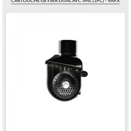
CARTOUCHE GEYSER DUAL AFC 5ML (1PC) - VAPX