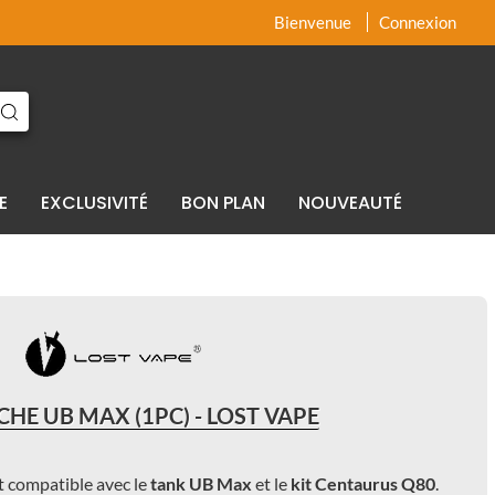
x
x
Bienvenue
Connexion
E
EXCLUSIVITÉ
BON PLAN
NOUVEAUTÉ
HE UB MAX (1PC) - LOST VAPE
 compatible avec le
tank UB Max
et le
kit Centaurus Q80
.