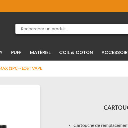
Produit supprimé du panier
Produit ajouté au panier
IY
PUFF
MATÉRIEL
COIL & COTON
ACCESSOIR
AX (1PC) - LOST VAPE
CARTOUC
Cartouche de remplacement