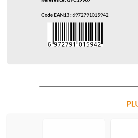
Code EAN13 :
6972791015942
PL