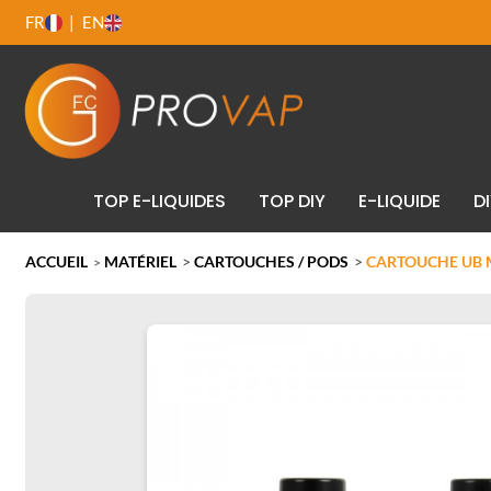
FR
EN
TOP E-LIQUIDES
TOP DIY
E-LIQUIDE
D
ACCUEIL
MATÉRIEL
>
CARTOUCHES / PODS
>
CARTOUCHE UB M
>