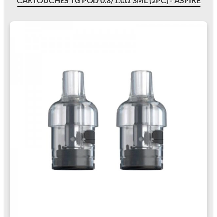
CARTOUCHES TG POD 0.8/1.0Ω 3ML (2PC) - ASPIRE