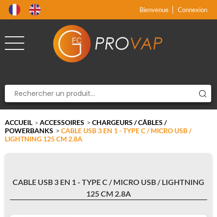
Produit supprimé du panier
Produit ajouté au panier
x
x
Bienvenue
Connexion
ACCUEIL
ACCESSOIRES
>
CHARGEURS / CÂBLES /
>
POWERBANKS
>
CABLE USB 3 EN 1 - TYPE C / MICRO USB /
LIGHTNING 125 CM 2.8A
CABLE USB 3 EN 1 - TYPE C / MICRO USB / LIGHTNING
125 CM 2.8A