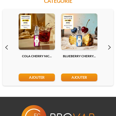
CATÉGORIE
COLA CHERRY NIC...
BLUEBERRY CHERRY...
LYCHEE
AJOUTER
AJOUTER