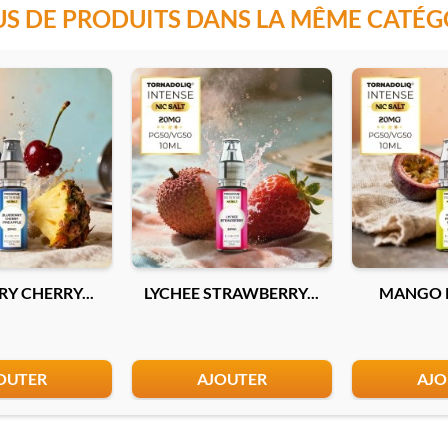
US DE PRODUITS DANS LA MÊME CATÉG
Y CHERRY...
LYCHEE STRAWBERRY...
MANGO P
OUTER
AJOUTER
AJO