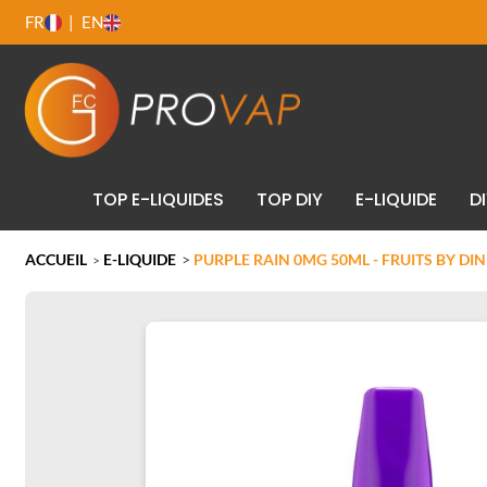
FR
EN
TOP E-LIQUIDES
TOP DIY
E-LIQUIDE
D
ACCUEIL
E-LIQUIDE
>
PURPLE RAIN 0MG 50ML - FRUITS BY DI
>