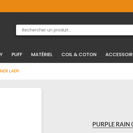
Produit supprimé du panier
Produit ajouté au panier
IY
PUFF
MATÉRIEL
COIL & COTON
ACCESSOIR
NNER LADY
PURPLE RAIN 