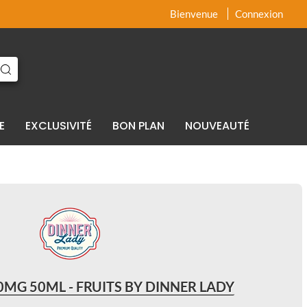
x
x
Bienvenue
Connexion
E
EXCLUSIVITÉ
BON PLAN
NOUVEAUTÉ
0MG 50ML - FRUITS BY DINNER LADY