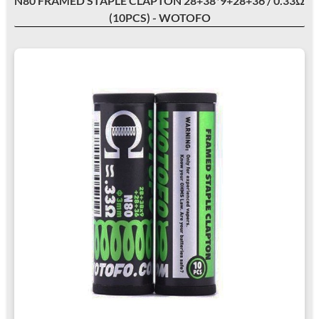
N80 FRAMED STAPLE CLAPTON 28+38*9+28+36 / 0.33Ω
(10PCS) - WOTOFO