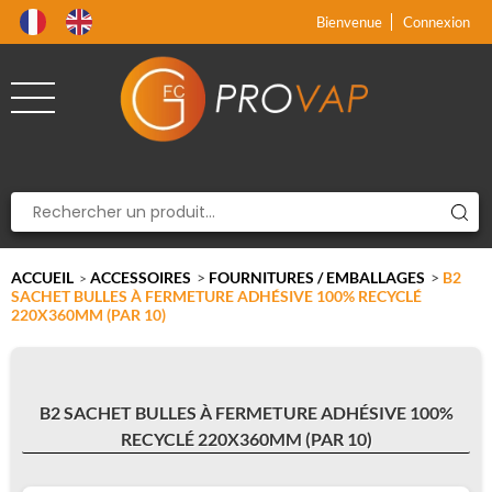
Produit supprimé du panier
Produit ajouté au panier
x
x
Bienvenue
Connexion
ACCUEIL
ACCESSOIRES
>
FOURNITURES / EMBALLAGES
>
B2
>
SACHET BULLES À FERMETURE ADHÉSIVE 100% RECYCLÉ
220X360MM (PAR 10)
B2 SACHET BULLES À FERMETURE ADHÉSIVE 100%
RECYCLÉ 220X360MM (PAR 10)