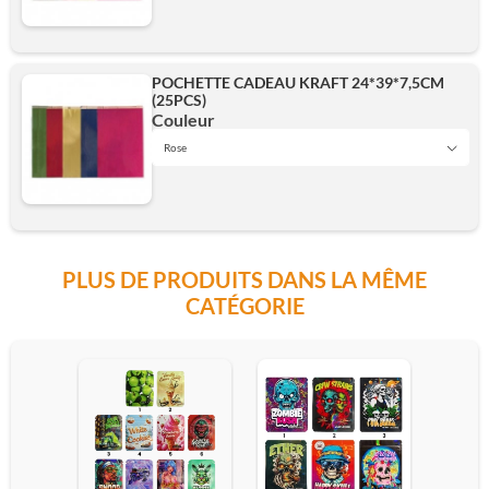
Rouge
Ajouter
Ajouter
POCHETTE CADEAU KRAFT 24*39*7,5CM
(25PCS)
Ajouter
Couleur
Rose
Rose
PLUS DE PRODUITS DANS LA MÊME
Rouge
CATÉGORIE
Vert
Bleu