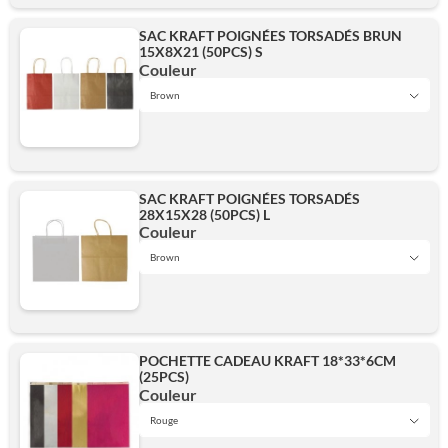
SAC KRAFT POIGNÉES TORSADÉS BRUN
15X8X21 (50PCS) S
Brown
Couleur
Brown
Black
Red
SAC KRAFT POIGNÉES TORSADÉS
28X15X28 (50PCS) L
Brown
Couleur
White
Brown
Brown
Red
Ajouter
POCHETTE CADEAU KRAFT 18*33*6CM
(25PCS)
White
Couleur
White
Rouge