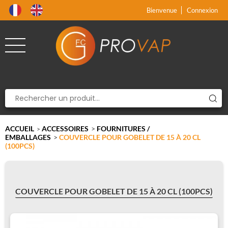
Produit supprimé du panier
Produit ajouté au panier
x
x
Bienvenue
Connexion
ACCUEIL
ACCESSOIRES
>
FOURNITURES /
>
EMBALLAGES
>
COUVERCLE POUR GOBELET DE 15 À 20 CL
(100PCS)
COUVERCLE POUR GOBELET DE 15 À 20 CL (100PCS)