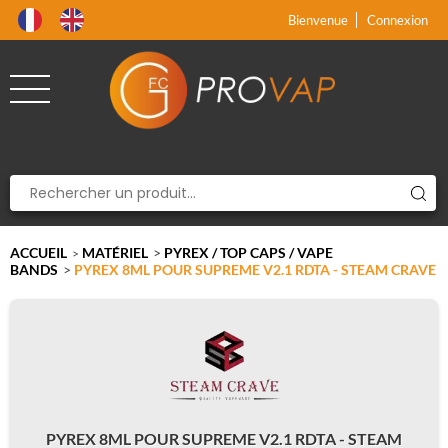
Produit supprimé du panier
Produit ajouté au panier
x
x
Bienvenue
Connexion
ACCUEIL
MATÉRIEL
>
PYREX / TOP CAPS / VAPE
>
BANDS
>
PYREX 8ML POUR SUPREME V2.1 RDTA - STEAM CRAVE
PYREX 8ML POUR SUPREME V2.1 RDTA - STEAM