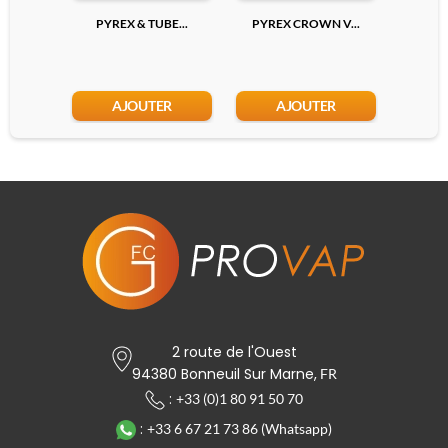
PYREX & TUBE...
PYREX CROWN V...
PYRE
AJOUTER
AJOUTER
2 route de l'Ouest
94380 Bonneuil Sur Marne,
FR
:
+33 (0)1 80 91 50 70
:
+33 6 67 21 73 86 (Whatsapp)