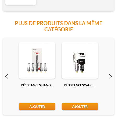
Black
PLUS DE PRODUITS DANS LA MÊME
Wood Grain
CATÉGORIE
Ajouter
RÉSISTANCES NANO...
RÉSISTANCES WAXII...
RÉS
AJOUTER
AJOUTER