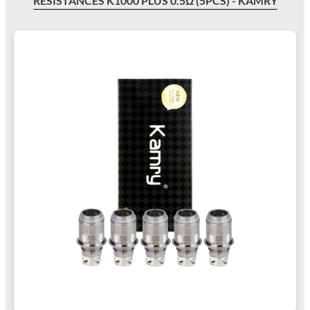
RÉSISTANCES K1000 PLUS 0.5Ω (5PCS) - KAMRY